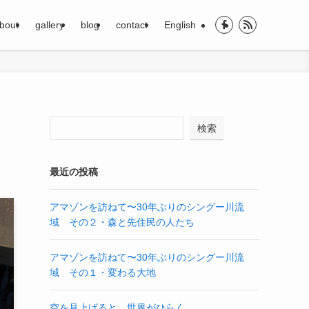
bout
gallery
blog
contact
English
検索
最近の投稿
アマゾンを訪ねて〜30年ぶりのシングー川流
域 その２・森と先住民の人たち
アマゾンを訪ねて〜30年ぶりのシングー川流
域 その１・変わる大地
空を見上げると、世界がひらく