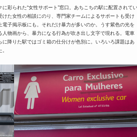
に彩られた“女性サポート”窓口。あちこちの駅に配置されて
受けた女性の相談にのり、専門家チームによるサポートも受け
上電子掲示板にも。それだけ暴力が多いのか。うす紫色の光を
る人物画から、暴力になる行為が吹き出し文字で現れる。電車
らに降りた駅ではゴミ箱の仕分けが色別に。いろいろ課題はあ
た。