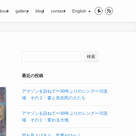
bout
gallery
blog
contact
English
検索
最近の投稿
アマゾンを訪ねて〜30年ぶりのシングー川流
域 その２・森と先住民の人たち
アマゾンを訪ねて〜30年ぶりのシングー川流
域 その１・変わる大地
空を見上げると、世界がひらく