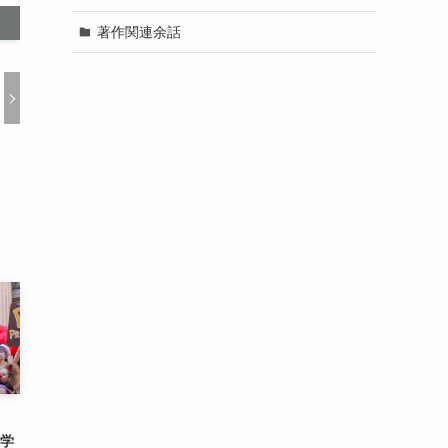
著作関連余話
と学