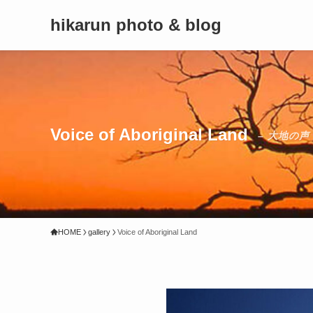
hikarun photo & blog
Voice of Aboriginal Land
– 大地の声
HOME
gallery
Voice of Aboriginal Land