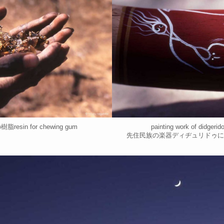
in for chewing gum
painting work of didgerid
先住民族の楽器ディヂュリドゥに